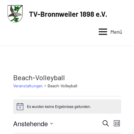
Zum
Inhalt
TV-Bronnweiler 1898 e.V.
Sportverein
springen
in
Menü
Reutlingen
Beach-Volleyball
Veranstaltungen
Beach-Volleyball
Veranstaltungen
Es wurden keine Ergebnisse gefunden.
Hinweis
Anstehende
Veransta
Veran
Suche
Liste
Datum
Ansic