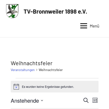
Zum
Inhalt
TV-Bronnweiler 1898 e.V.
Sportverein
springen
in
Menü
Reutlingen
Weihnachtsfeier
Veranstaltungen
Weihnachtsfeier
Veranstaltungen
Es wurden keine Ergebnisse gefunden.
Hinweis
Anstehende
Veransta
Veran
Suche
Liste
Datum
Ansic