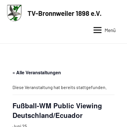
Zum
Inhalt
TV-Bronnweiler 1898 e.V.
Sportverein
springen
in
Menü
Reutlingen
« Alle Veranstaltungen
Diese Veranstaltung hat bereits stattgefunden.
Fußball-WM Public Viewing
Deutschland/Ecuador
Juni 25