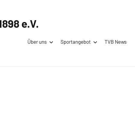
898 e.V.
Über uns
Sportangebot
TVB News