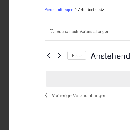
Veranstaltungen
Arbeitseinsatz
Veranstaltungen
Veranstaltungen
Bitte
Suche
Schlüsselwort
eingeben.
und
Anstehen
Suche
Heute
Ansichten,
nach
Datum
Veranstaltungen
Navigation
wählen.
Schlüsselwort.
Vorherige
Veranstaltungen