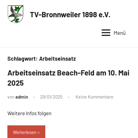
Zum
Inhalt
TV-Bronnweiler 1898 e.V.
Sportverein
springen
in
Menü
Reutlingen
Schlagwort:
Arbeitseinsatz
Arbeitseinsatz Beach-Feld am 10. Mai
2025
von
admin
29/01/2025
Keine Kommentare
Weitere Infos folgen
Weiterlesen