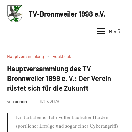
Zum
Inhalt
TV-Bronnweiler 1898 e.V.
Sportverein
springen
in
Menü
Reutlingen
Hauptversammlung
Rückblick
Hauptversammlung des TV
Bronnweiler 1898 e. V.: Der Verein
rüstet sich für die Zukunft
von
admin
01/07/2026
Keine
Kommentare
Ein turbulentes Jahr voller baulicher Hürden,
sportlicher Erfolge und sogar eines Cyberangriffs