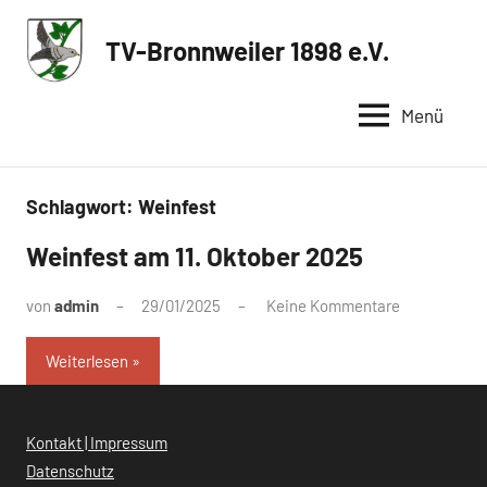
Zum
Inhalt
TV-Bronnweiler 1898 e.V.
Sportverein
springen
in
Menü
Reutlingen
Schlagwort:
Weinfest
Weinfest am 11. Oktober 2025
von
admin
29/01/2025
Keine Kommentare
Weiterlesen
Kontakt | Impressum
Datenschutz