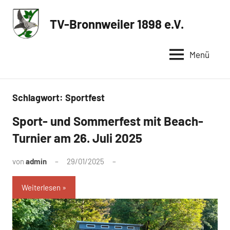
Zum
Inhalt
TV-Bronnweiler 1898 e.V.
Sportverein
springen
in
Menü
Reutlingen
Schlagwort:
Sportfest
Sport- und Sommerfest mit Beach-
Turnier am 26. Juli 2025
von
admin
29/01/2025
Weiterlesen