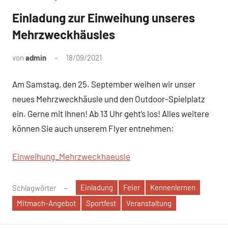
Einladung zur Einweihung unseres
Mehrzweckhäusles
von
admin
18/09/2021
Keine
Kommentare
Am Samstag, den 25. September weihen wir unser
neues Mehrzweckhäusle und den Outdoor-Spielplatz
ein. Gerne mit Ihnen! Ab 13 Uhr geht’s los! Alles weitere
können Sie auch unserem Flyer entnehmen:
Einweihung_Mehrzweckhaeusle
Einladung
Feier
Kennenlernen
Schlagwörter
Mitmach-Angebot
Sportfest
Veranstaltung