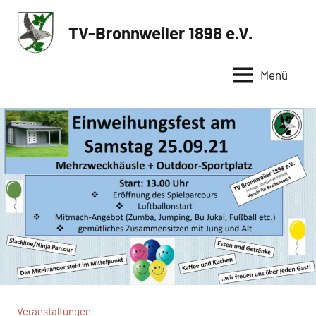
Zum
Inhalt
TV-Bronnweiler 1898 e.V.
Sportverein
springen
in
Menü
Reutlingen
Veranstaltungen